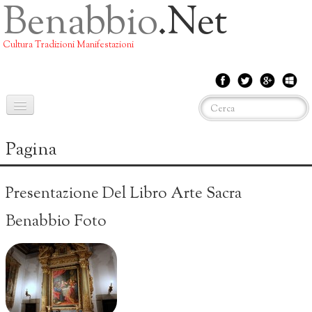
Benabbio
.net
Cultura Tradizioni Manifestazioni
Home
Pagina
EVENTI
Presentazione Del Libro Arte Sacra
La Storia
Benabbio Foto
IL Mulino
San Mamerto
San Michele
La Castagna